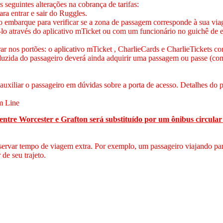
s seguintes alterações na cobrança de tarifas:
ra entrar e sair do Ruggles.
o embarque para verificar se a zona de passagem corresponde à sua vi
lo através do aplicativo mTicket ou com um funcionário no guichê de 
trar nos portões: o aplicativo mTicket , CharlieCards e CharlieTickets
reduzida do passageiro deverá ainda adquirir uma passagem ou passe (co
auxiliar o passageiro em dúvidas sobre a porta de acesso. Detalhes do 
m Line
iço entre Worcester e Grafton será substituído por um ônibus circul
eservar tempo de viagem extra. Por exemplo, um passageiro viajando para
de seu trajeto.