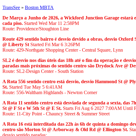
TransSee
»
Boston MBTA
De Março a Junho de 2026, a Wickford Junction Garage estará em
cada piso.
Started Wed Mar 11
2:58PM
Route: Providence/Stoughton Line
Route 429 sentido bairro é desvio devido a obras, desvio Oxfor
@ Liberty St
Started Fri Mar 6
3:26PM
Route: 429-Northgate Shopping Center - Central Square, Lynn
SL2 é desvio nos dias úteis das 18h até o fim da operação e de
paradas mais próximas do sentido centro são Drydock Ave @ De
Route: SL2-Design Center - South Station
A Rota 556 sentido centro está desvio, desvio Hammond St @ 
St.
Started Tue May 5
6:41AM
Route: 556-Waltham Highlands - Newton Corner
A Rota 11 sentido centro está desviada de segunda a sexta, das 
St @ F St e W 5th St @ E St.
Starts Fri Aug 6 2027
7:00AM
Until 
Route: 11-City Point - Chauncy Street & Summer Street
A Rota 16 está interditada das 22h às 6h de quinta a domingo d
centro são Morton St @ Arborway & Old Rd @ Ellington St.
Sta
desvio sentido paradas: