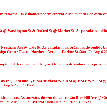
 reforma. Os visitantes podem esperar que um andar de cada vez 
d St @ Washington St & Oxford St @ Market St. As paradas sentid
svio Northern Ave @ Tide St. As paradas mais próximas do sentido
sign Center Place e Northern Ave opp Harbor St
Starts Fri Aug 6 
Plympton St devido a manutenção. Os pontos de ônibus mais pró
7h às 16h, para obras, e está desviada W 6th St @ F St e W 6th St
Fri Aug 6 2027
4:00PM
evido a obras. As conexões do sentido bairro são Blue Hill Ave @
rts Thu Aug 5 2027
10:00PM
Until Fri Aug 6 2027
3:00AM