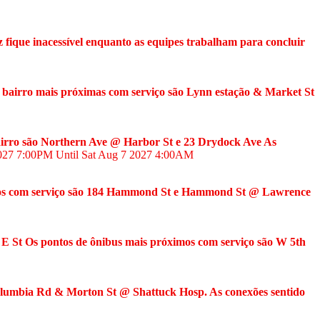
fique inacessível enquanto as equipes trabalham para concluir
o bairro mais próximas com serviço são Lynn estação & Market St
 bairro são Northern Ave @ Harbor St e 23 Drydock Ave As
2027
7:00PM
Until Sat Aug 7 2027
4:00AM
ximos com serviço são 184 Hammond St e Hammond St @ Lawrence
 @ E St Os pontos de ônibus mais próximos com serviço são W 5th
 Columbia Rd & Morton St @ Shattuck Hosp. As conexões sentido