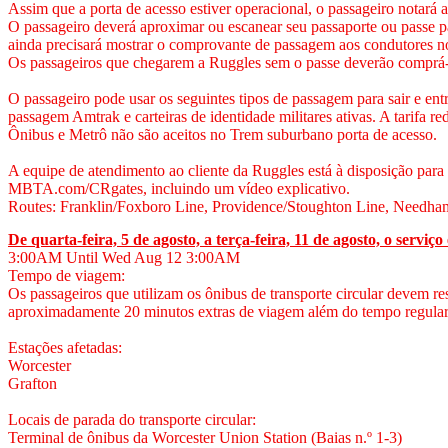
Assim que a porta de acesso estiver operacional, o passageiro notará a
O passageiro deverá aproximar ou escanear seu passaporte ou passe pa
ainda precisará mostrar o comprovante de passagem aos condutores n
Os passageiros que chegarem a Ruggles sem o passe deverão comprá-
O passageiro pode usar os seguintes tipos de passagem para sair e en
passagem Amtrak e carteiras de identidade militares ativas. A tarifa 
Ônibus e Metrô não são aceitos no Trem suburbano porta de acesso.
A equipe de atendimento ao cliente da Ruggles está à disposição para 
MBTA.com/CRgates, incluindo um vídeo explicativo.
Routes: Franklin/Foxboro Line, Providence/Stoughton Line, Needha
De quarta-feira, 5 de agosto, a terça-feira, 11 de agosto, o serv
3:00AM
Until Wed Aug 12
3:00AM
Tempo de viagem:
Os passageiros que utilizam os ônibus de transporte circular devem r
aproximadamente 20 minutos extras de viagem além do tempo regular 
Estações afetadas:
Worcester
Grafton
Locais de parada do transporte circular:
Terminal de ônibus da Worcester Union Station (Baias n.º 1-3)