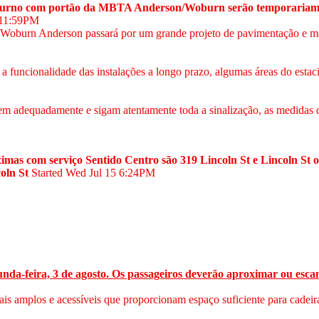
noturno com portão da MBTA Anderson/Woburn serão temporariame
11:59PM
e Woburn Anderson passará por um grande projeto de pavimentação e me
 e a funcionalidade das instalações a longo prazo, algumas áreas do e
em adequadamente e sigam atentamente toda a sinalização, as medidas de 
ximas com serviço Sentido Centro são 319 Lincoln St e Lincoln St
oln St
Started Wed Jul 15
6:24PM
nda-feira, 3 de agosto. Os passageiros deverão aproximar ou escan
is amplos e acessíveis que proporcionam espaço suficiente para cadeiras