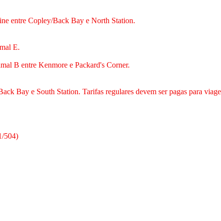
Line entre Copley/Back Bay e North Station.
amal E.
 ramal B entre Kenmore e Packard's Corner.
Back Bay e South Station. Tarifas regulares devem ser pagas para via
1/504)