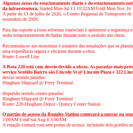
Algumas áreas do estacionamento diário e do estacionamento 
da infraestrutura.
Started Mon Jul 13
10:32AM
Until Mon Nov 16
A partir de 13 de julho de 2026, o Centro Regional de Transportes d
novembro de 2026.
Para dar suporte a essas reformas essenciais e aprimorar a segurança
serão temporariamente fechadas durante todo o período das obras.
Recomenda-se aos motoristas e usuários das instalações que se planej
uma experiência segura e eficiente durante a obra.
Route: Lowell Line
A Rota 220 está com desvio devido a obras. As paradas mais pró
serviço Sentido Bairro são Lincoln St @ Lincoln Plaza e 322 Linc
desvio sentido paradas:
Hingham Shipyard @ Ferry Terminal
dispersão sentido centro paradas:
Hingham Shipyard @ Ferry Terminal
Route: 220-Hingham Depot - Quincy Center Station
O portão de acesso da Ruggles Station começará a operar na segu
3:00AM
Until Sat Aug 8
3:00AM
A estação contará com sete portas de acesso, incluindo dois portões ma