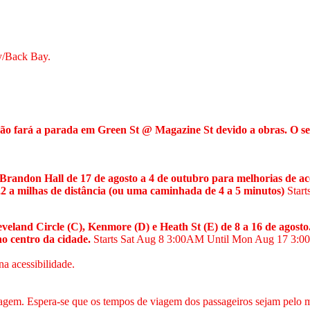
y/Back Bay.
 não fará a parada em Green St @ Magazine St devido a obras. O s
Brandon Hall de 17 de agosto a 4 de outubro para melhorias de ace
 a milhas de distância (ou uma caminhada de 4 a 5 minutos)
Star
eland Circle (C), Kenmore (D) e Heath St (E) de 8 a 16 de agosto.
o centro da cidade.
Starts Sat Aug 8
3:00AM
Until Mon Aug 17
3:0
na acessibilidade.
iagem. Espera-se que os tempos de viagem dos passageiros sejam pelo 