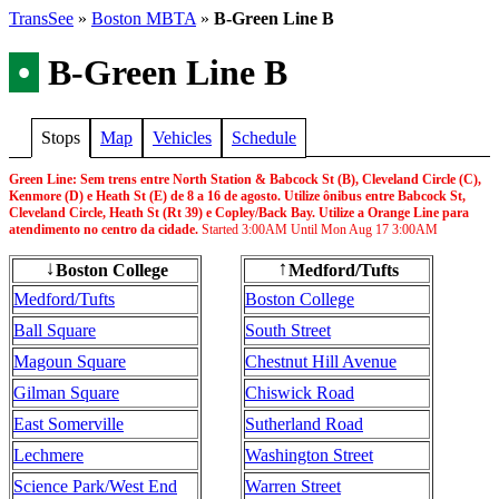
TransSee
»
Boston MBTA
»
B-Green Line B
•
B-Green Line B
Stops
Map
Vehicles
Schedule
Green Line: Sem trens entre North Station & Babcock St (B), Cleveland Circle (C),
Kenmore (D) e Heath St (E) de 8 a 16 de agosto. Utilize ônibus entre Babcock St,
Cleveland Circle, Heath St (Rt 39) e Copley/Back Bay. Utilize a Orange Line para
atendimento no centro da cidade.
Started
3:00AM
Until Mon Aug 17
3:00AM
Escopo do trabalho:
Isto é para permitir a realização de obras de melhoria na sinalização e na acessibilidade.
Boston College
Medford/Tufts
↓
↑
Tempos de viagem:
Medford/Tufts
Boston College
Os passageiros que utilizarem os transportes circulares devem prever tempo de viagem
Ball Square
South Street
adicional. Espera-se que os tempos de viagem dos passageiros sejam pelo menos 25
minutos mais longos do que o habitual.
Magoun Square
Chestnut Hill Avenue
Acessibilidade:
Gilman Square
Chiswick Road
Todos os ônibus de transporte circular são acessíveis a passageiros com deficiência.
Serviço de van acessível estará disponível para as paradas da Green Line entre Kenmore e
East Somerville
Sutherland Road
North Station. Procure os funcionários da estação para obter ajuda.
Lechmere
Washington Street
Alternativas de ônibus:
O ônibus da linha 39 será gratuito. Esta rota é paralela ao ramal E.
Science Park/West End
Warren Street